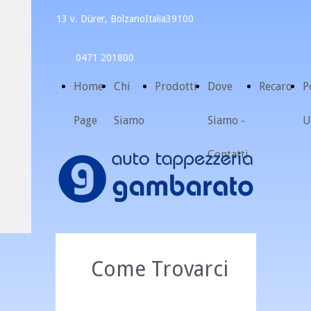
13 v. Dürer, Bolzano
Italia
39100
0471 201800
Home
Chi
Prodotti
Dove
Recaro
P
Page
Siamo
Siamo -
U
Contatti
Come Trovarci