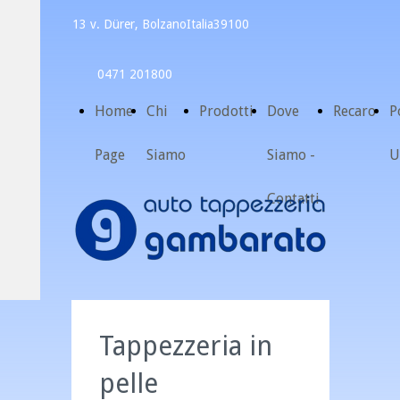
13 v. Dürer, Bolzano
Italia
39100
0471 201800
Home
Chi
Prodotti
Dove
Recaro
P
Page
Siamo
Siamo -
U
Contatti
Tappezzeria in
pelle