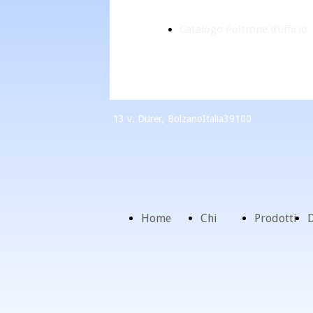
Catalogo Poltrone d'ufficio
13 v. Dürer, Bolzano
Italia
39100
Home
Chi
Prodotti
D