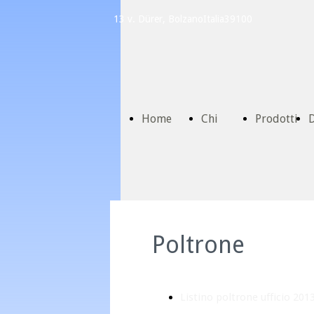
13 v. Dürer, Bolzano
Italia
39100
Home
Chi
Prodotti
D
Page
Siamo
C
Poltrone
Listino poltrone ufficio 201