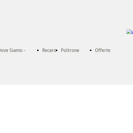
ove Siamo -
Recaro
Poltrone
Offerte
ontatti
Ufficio
3