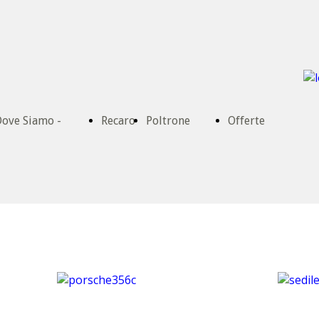
ove Siamo -
Recaro
Poltrone
Offerte
ontatti
Ufficio