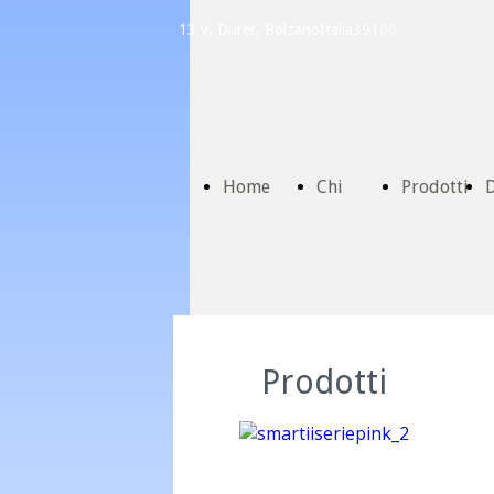
13 v. Dürer, Bolzano
Italia
39100
Home
Chi
Prodotti
D
Page
Siamo
C
Prodotti