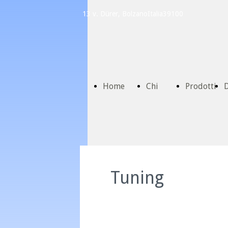
13 v. Dürer, Bolzano
Italia
39100
Home
Chi
Prodotti
D
Page
Siamo
C
Tuning