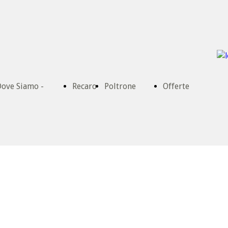
ove Siamo -
Recaro
Poltrone
Offerte
ontatti
Ufficio