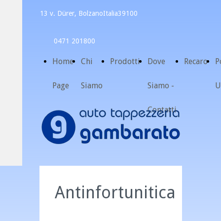
13 v. Dürer, Bolzano
Italia
39100
0471 201800
Home
Chi
Prodotti
Dove
Recaro
P
Page
Siamo
Siamo -
U
Contatti
Antinfortunitica