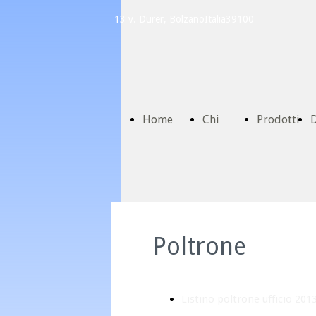
13 v. Dürer, Bolzano
Italia
39100
Home
Chi
Prodotti
D
Page
Siamo
C
Poltrone
Listino poltrone ufficio 201