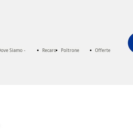
ove Siamo -
Recaro
Poltrone
Offerte
ontatti
Ufficio
3