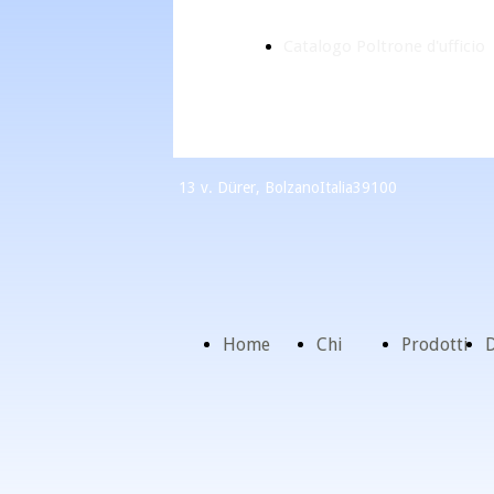
Catalogo Poltrone d'ufficio
13 v. Dürer, Bolzano
Italia
39100
Home
Chi
Prodotti
D