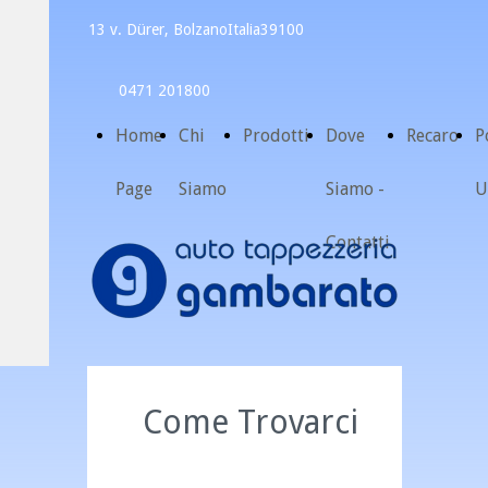
13 v. Dürer, Bolzano
Italia
39100
0471 201800
Home
Chi
Prodotti
Dove
Recaro
P
Page
Siamo
Siamo -
U
Contatti
Come Trovarci