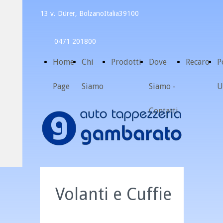
13 v. Dürer, Bolzano
Italia
39100
0471 201800
Home
Chi
Prodotti
Dove
Recaro
P
Page
Siamo
Siamo -
U
Contatti
Volanti e Cuffie